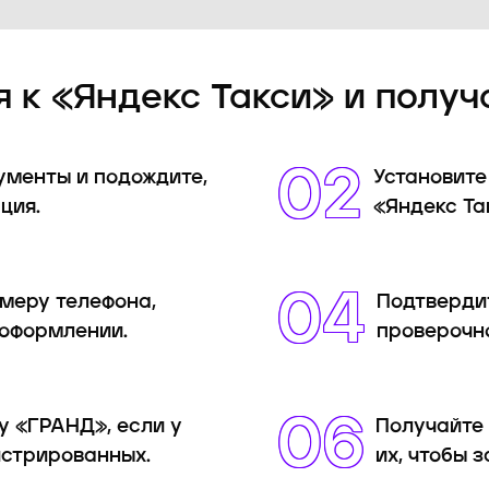
 к «Яндекс Такси» и получ
02
ументы и подождите,
Установите
ция.
«Яндекс Та
04
омеру телефона,
Подтверди
 оформлении.
проверочно
06
у «ГРАНД», если у
Получайте 
истрированных.
их, чтобы 